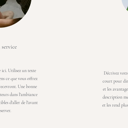
service
ici. Utilisez un texte
Décrivez votre
ens ce que vous offrez
court pour dir
s recevront. Une bonne
et les avantag
cteurs dans l'ambiance
description me
ibles d'aller de l'avant
et les rend plus
server.