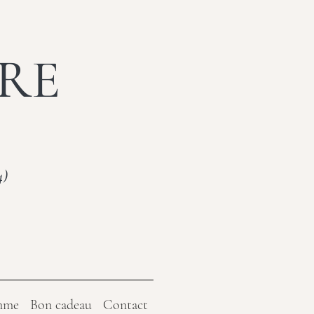
ERE
4)
emme
Bon cadeau
Contact