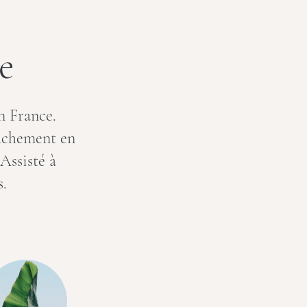
e
n France.
ouchement en
Assisté à
.