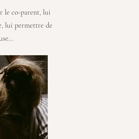
r le co-parent, lui
e
, lui permettre de
se...